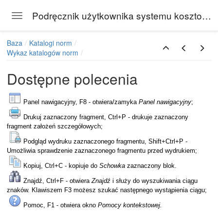
Podręcznik użytkownika systemu kosztorysowego Rodos
Toggle navigation
Skip to main content
Baza
Katalogi norm
Wykaz katalogów norm
Dostępne polecenia
Panel nawigacyjny, F8 - otwiera/zamyka
Panel nawigacyjny
;
Drukuj zaznaczony fragment, Ctrl+P - drukuje zaznaczony
fragment założeń szczegółowych;
Podgląd wydruku zaznaczonego fragmentu, Shift+Ctrl+P -
Umożliwia sprawdzenie zaznaczonego fragmentu przed wydrukiem;
logu do kosztorysu
Kopiuj, Ctrl+C - kopiuje do
Schowka
zaznaczony blok.
Znajdź, Ctrl+F - otwiera
Znajdź
i służy do wyszukiwania ciągu
znaków. Klawiszem F3 możesz szukać następnego wystąpienia ciągu;
Pomoc, F1 - otwiera okno
Pomocy kontekstowej.