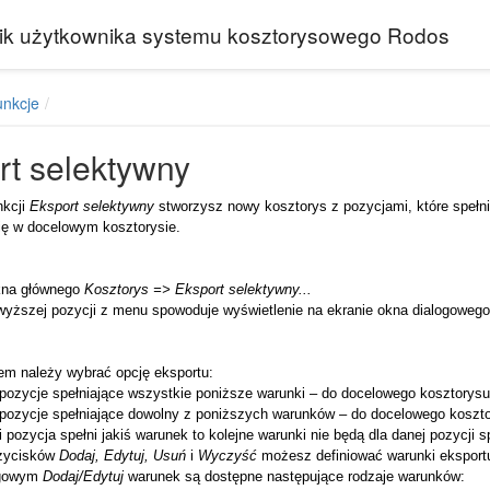
ik użytkownika systemu kosztorysowego Rodos
unkcje
rt selektywny
nkcji
Eksport selektywny
stworzysz nowy kosztorys z pozycjami, które spełni
się w docelowym kosztorysie.
kna głównego
Kosztorys => Eksport selektywny...
yższej pozycji z menu spowoduje wyświetlenie na ekranie okna dialogoweg
em należy wybrać opcję eksportu:
pozycje spełniające wszystkie poniższe warunki – do docelowego kosztorysu tra
 pozycje spełniające dowolny z poniższych warunków – do docelowego kosztory
eli pozycja spełni jakiś warunek to kolejne warunki nie będą dla danej pozycji
zycisków
Dodaj, Edytuj, Usuń
i
Wyczyść
możesz definiować warunki eksportu
ogowym
Dodaj/Edytuj
warunek są dostępne następujące rodzaje warunków: