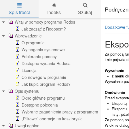
Podręczn
Spis treści
Indeks
Szukaj
Skip to main content
Witaj w pomocy programu Rodos
Dodatkowe f
Jak zacząć z Rodosem?
Wprowadzenie
Ekspo
O programie
Wymagania systemowe
Za pomocą fu
Pobieranie pomocy
i nie pojawią 
Dostępne wydania Rodosa
Licencja
Wywołanie
z menu o
Co nowego w programie
Wywołanie pow
Jak kupić program Rodos?
Opis systemu
Omówienie
Okno główne programu
Przed eksport
Eksportuj 
Dostępne polecenia
Eksportuj
Wybrane zagadnienia pracy z programem
listy; jeż
„Plikowe” operacje na kosztorysie
Za pomocą pr
Uwagi ogólne
W oknie dial