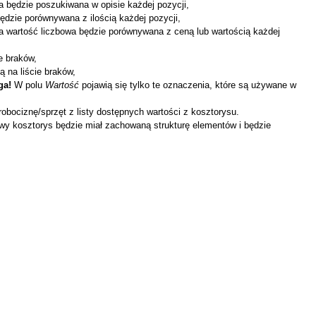
ra będzie poszukiwana w opisie każdej pozycji,
będzie porównywana z ilością każdej pozycji,
ana wartość liczbowa będzie porównywana z ceną lub wartością każdej
e braków,
 na liście braków,
ga!
W polu
Wartość
pojawią się tylko te oznaczenia, które są używane w
robociznę/sprzęt z listy dostępnych wartości z kosztorysu.
wy kosztorys będzie miał zachowaną strukturę elementów i będzie