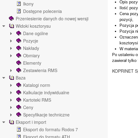
Opis pozyc
Ikony
Ilość pozy
Dostępne polecenia
Cena pozyc
Przeniesienie danych do nowej wersji
pozycji,
Widoki kosztorysu
Pozycja po
Pozycja ni
Dane ogólne
Oznaczeni
Pozycje
kosztorysi
Nakłady
W materiał
Obmiary
Po ustaleniu 
zawierał tylko
Elementy
Zestawienia RMS
KOPRINET Sp
Baza
Katalogi norm
Kalkulacje indywidualne
Kartoteki RMS
Ceny
Specyfikacje techniczne
Eksport i import
Eksport do formatu Rodos 7
Eksport do formatu ATH