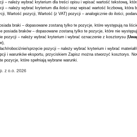
ji – należy wybrać kryterium dla treści opisu i wpisać wartość tekstową, któ
cji – należy wybrać kryterium dla ilości oraz wpisać wartość liczbową, która 
ji, Wartość pozycji, Wartość (z VAT) pozycji – analogicznie do ilości, pod
siada braki – dopasowane zostaną tylko te pozycje, które występują na liści
e posiada braków – dopasowane zostaną tylko te pozycje, które nie występują
e pozycji – należy wybrać kryterium i wybrać oznaczenie z kosztorysu (
Uwa
e),
ach/robociźnie/sprzęcie pozycji – należy wybrać kryterium i wybrać materiał/
opcji i warunków eksportu, przyciskiem Zapisz można stworzyć kosztorys. No
 te pozycje, które spełniają wybrane warunki.
. z o.o. 2026