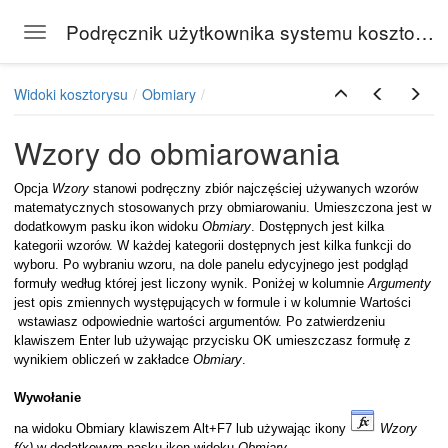
Podręcznik użytkownika systemu kosztorysowego Rodos
Toggle navigation
Skip to main content
Widoki kosztorysu
Obmiary
Wzory do obmiarowania
Opcja
Wzory
stanowi podręczny zbiór najczęściej używanych wzorów
matematycznych stosowanych przy obmiarowaniu. Umieszczona jest w
dodatkowym pasku ikon widoku
Obmiary
. Dostępnych jest kilka
kategorii wzorów. W każdej kategorii dostępnych jest kilka funkcji do
wyboru. Po wybraniu wzoru, na dole panelu edycyjnego jest podgląd
formuły według której jest liczony wynik. Poniżej w kolumnie
Argumenty
jest opis zmiennych występujących w formule i w kolumnie Wartości
wstawiasz odpowiednie wartości argumentów. Po zatwierdzeniu
klawiszem Enter lub używając przycisku OK umieszczasz formułę z
wynikiem obliczeń w zakładce
Obmiary
.
Wywołanie
na widoku Obmiary klawiszem Alt+F7 lub używając ikony
Wzory
f(x)
w dodatkowym pasku ikon widoku
Obmiary
.