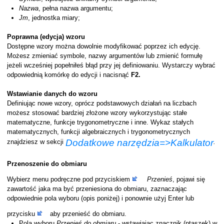
Nazwa
, pełna nazwa argumentu;
Jm
, jednostka miary;
Poprawna (edycja) wzoru
Dostępne wzory można dowolnie modyfikować poprzez ich edycję.
Możesz zmieniać symbole, nazwy argumentów lub zmienić formułę
jeżeli wcześniej popełniłeś błąd przy jej definiowaniu. Wystarczy wybrać
odpowiednią komórkę do edycji i nacisnąć
F2.
Wstawianie danych do wzoru
Definiując nowe wzory, oprócz podstawowych działań na liczbach
możesz stosować bardziej złożone wzory wykorzystując stałe
matematyczne, funkcje trygonometryczne i inne. Wykaz stałych
matematycznych, funkcji algebraicznych i trygonometrycznych
Dodatkowe narzędzia=>Kalkulator
znajdziesz w sekcji
.
Przenoszenie do obmiaru
Wybierz menu podręczne pod przyciskiem
Przenieś
, pojawi się
zawartość jaka ma być przeniesiona do obmiaru, zaznaczając
odpowiednie pola wyboru (opis poniżej) i ponownie użyj Enter lub
przycisku
aby przenieść do obmiaru.
Pola wyboru
Przenieś
do
obmiaru
- wstawiając znacznik (ptaszek) w