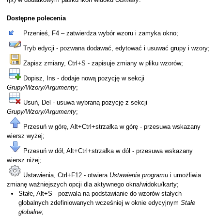
Dostępne polecenia
Przenieś, F4 – zatwierdza wybór wzoru i zamyka okno;
Tryb edycji - pozwana dodawać, edytować i usuwać grupy i wzory;
Zapisz zmiany, Ctrl+S - zapisuje zmiany w pliku wzorów;
amem
Dopisz, Ins - dodaje nową pozycję w sekcji
Grupy/Wzory/Argumenty
;
Usuń, Del - usuwa wybraną pozycję z sekcji
Grupy/Wzory/Argumenty
;
Przesuń w górę, Alt+Ctrl+strzałka w górę - przesuwa wskazany
wiersz wyżej;
Przesuń w dół, Alt+Ctrl+strzałka w dół - przesuwa wskazany
wiersz niżej;
Ustawienia, Ctrl+F12 - otwiera
Ustawienia programu
i umożliwia
zmianę ważniejszych opcji dla aktywnego okna/widoku/karty;
Stałe, Alt+S - pozwala na podstawianie do wzorów stałych
globalnych zdefiniowanych wcześniej w oknie edycyjnym
Stałe
globalne
;