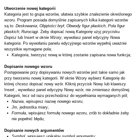
Utworzenie nowej kategorii
Kategoria jest to grupa wzorów, ułatwia szybkie znalezienie określonego
wzoru. Program posiada domyślnie zapisanych kilka kategorii wzorów
są to:
Deskowania
;
Objętości brył
;
Obwody figur płaskich
;
Pola figur
płaskich
;
Rurociągi
. Żeby dopisać nową
Kategorię
użyj przycisku
Dopisz
lub Insert w oknie
Wzory
, wywołasz panel edycyjny
Nowa
kategoria
. Po wywołaniu panelu edycyjnego wzorów wypełnij uważnie
wszystkie wymagane pola;
Kategoria
, tworzysz nową w której zostanie zapisana nowa funkcja;
Dopisanie nowego wzoru
Postępowanie przy dopisywaniu nowych wzorów jest takie samo jak
przy tworzeniu nowej kategorii. W oknie Wzory wybierz Kategorię do
której chcesz dopisać nowy wzór. Kliknij przycisk Nowy lub klawiszy
Insert , wywołasz panel edycyjny Nowy wzór, nie zmieniasz domyślnej
Kategorii, lecz od razu przechodzisz do wypełniania wymaganych pól;
Nazwa
, wpisujesz nazwę nowego wzoru;
Jm
, jednostka miary;
Formuła
, wpisujesz formułę nowego wzoru, zrób to dokładnie żeby
nie popełnić błędu;
Dopisanie nowych argumentów
Symbol
, wpisujesz unikalny symbol argumentu;