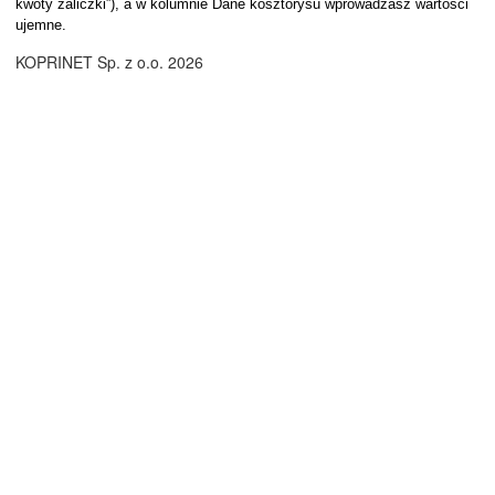
kwoty zaliczki”), a w kolumnie Dane kosztorysu wprowadzasz wartości
ujemne.
KOPRINET Sp. z o.o. 2026
amem