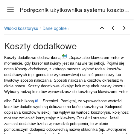
Podręcznik użytkownika systemu kosztorysowego Rodos
Toggle navigation
Skip to main content
Widoki kosztorysu
Dane ogólne
Koszty dodatkowe
Koszty dodatkowe dodasz ikoną
Dopisz
albo klawiszem Enter w
momencie, gdy kursor ustawiony jest na nazwie tej sekcji. Pojawi się
notes
Koszty dodatkowe
, z którego możesz wybrać rodzaj kosztów
dodatkowych (np. generalne wykonawstwo) i ustalić procentowy lub
kwotowy sposób naliczania. Sposób naliczania kosztów określasz w
oknie notesu Koszty dodatkowe klikając kolumnę obok nazwy kosztu.
Wybrany rodzaj kosztów wprowadzasz do kosztorysu klawiszami Enter
albo F4 lub ikoną
Przenieś
. Pamiętaj, że wprowadzone wartości
kosztów dodatkowych są doliczane na końcu kosztorysu. Kolejność
dopisania kosztów w sekcji ma wpływ na wartość kosztorysu, kolejność
możesz zmieniać korzystając z klawiszy Ctrl+Alt i strzałek. Jeżeli
zamiast dodatków trzeba wprowadzić potrącenia, to w oknie
pomocniczym dodajesz odpowiednią nazwę składnika (np. „Potrącenie