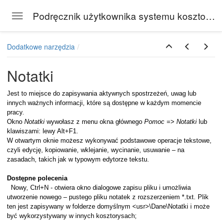
Podręcznik użytkownika systemu kosztorysowego Rodos
Toggle navigation
Skip to main content
Dodatkowe narzędzia
Notatki
Jest to miejsce do zapisywania aktywnych spostrzeżeń, uwag lub
innych ważnych informacji, które są dostępne w każdym momencie
pracy.
Okno
Notatki
wywołasz z menu okna głównego
Pomoc => Notatki
lub
klawiszami: lewy Alt+F1.
W otwartym oknie możesz wykonywać podstawowe operacje tekstowe,
czyli edycję, kopiowanie, wklejanie, wycinanie, usuwanie – na
zasadach, takich jak w typowym edytorze tekstu.
Dostępne polecenia
Nowy, Ctrl+N - otwiera okno dialogowe zapisu pliku i umożliwia
utworzenie nowego – pustego pliku notatek z rozszerzeniem *.txt. Plik
iany Danych
ten jest zapisywany w folderze domyślnym <usr>\Dane\Notatki i może
być wykorzystywany w innych kosztorysach;