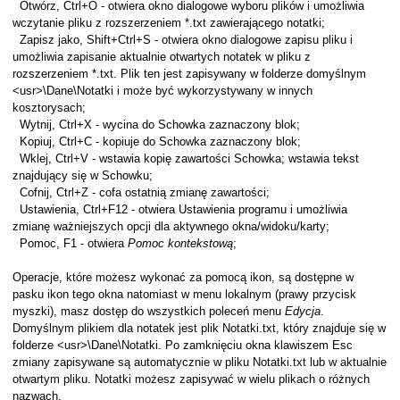
Otwórz, Ctrl+O - otwiera okno dialogowe wyboru plików i umożliwia
wczytanie pliku z rozszerzeniem *.txt zawierającego notatki;
Zapisz jako, Shift+Ctrl+S - otwiera okno dialogowe zapisu pliku i
umożliwia zapisanie aktualnie otwartych notatek w pliku z
rozszerzeniem *.txt. Plik ten jest zapisywany w folderze domyślnym
<usr>\Dane\Notatki i może być wykorzystywany w innych
kosztorysach;
Wytnij, Ctrl+X - wycina do Schowka zaznaczony blok;
Kopiuj, Ctrl+C - kopiuje do Schowka zaznaczony blok;
Wklej, Ctrl+V - wstawia kopię zawartości Schowka; wstawia tekst
znajdujący się w Schowku;
Cofnij, Ctrl+Z - cofa ostatnią zmianę zawartości;
Ustawienia, Ctrl+F12 - otwiera Ustawienia programu i umożliwia
zmianę ważniejszych opcji dla aktywnego okna/widoku/karty;
Pomoc, F1 - otwiera
Pomoc kontekstową
;
 (*.xml)
Operacje, które możesz wykonać za pomocą ikon, są dostępne w
y Danych (*.fwd)
pasku ikon tego okna natomiast w menu lokalnym (prawy przycisk
myszki), masz dostęp do wszystkich poleceń menu
Edycja
.
Domyślnym plikiem dla notatek jest plik Notatki.txt, który znajduje się w
folderze <usr>\Dane\Notatki. Po zamknięciu okna klawiszem Esc
zmiany zapisywane są automatycznie w pliku Notatki.txt lub w aktualnie
otwartym pliku. Notatki możesz zapisywać w wielu plikach o różnych
nazwach.