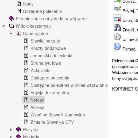
Dopisz, 
Ikony
Dostępne polecenia
Edytuj, 
Przeniesienie danych do nowej wersji
Usuń, De
Widoki kosztorysu
Znajdź, 
Dane ogólne
Ustawien
Stawki, narzuty
Koszty dodatkowe
Pomoc, F
Jednostki odniesienia
Poleceniami
D
Strona tytułowa
uporządkowane
Załączniki
Wstawienie śr
Dostępne polecenia
firmy od jej ad
Dostępne polecenia w oknie wstawiania ikon oznaczeń
KOPRINET Sp
Edycja dokumentów
Notesy
Adresy
Wspólny Słownik Zamówień
Zmiana Słownika CPV
Pozycje
Nakłady