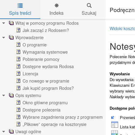
Podręczn
Spis treści
Indeks
Szukaj
Skip to main content
Witaj w pomocy programu Rodos
Widoki koszt
Jak zacząć z Rodosem?
Wprowadzenie
Notes
O programie
Wymagania systemowe
Polecenie
Not
Pobieranie pomocy
przydatnymi d
Dostępne wydania Rodosa
Licencja
Wywołanie
Do wywołania
Co nowego w programie
Klawiszami En
Jak kupić program Rodos?
wybrany wier
Opis systemu
Nakłady
wybie
Okno główne programu
Dostępne pol
Dostępne polecenia
Wybrane zagadnienia pracy z programem
Przenieś
„Plikowe” operacje na kosztorysie
Lista kat
Uwagi ogólne