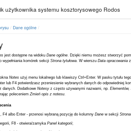
ik użytkownika systemu kosztorysowego Rodos
orysu
Dane ogólne
y
es
jest dostępne na widoku
Dane
ogólne
. Dzięki niemu możesz stworzyć pom
o wypełniania komórek sekcji
Strona
tytułowa
. W wierszu
Data
opracowania
z
 okna
Notes
użyj menu lokalnego lub klawiszy Ctrl+Enter. W pasku tytułu teg
ter lub F4 potwierdzasz przeniesienie wybranych danych do odpowiedniej ko
sz danych. Dodatkowe
Notesy
z często używanymi nazwami, np.
Elementów, 
rając poleceniem
Zmień
opis
z
notesu
.
ecenia
, F4 albo Enter - przenosi wybraną pozycję do kolumny
Dane
w sekcji
Strona
egorii, F8 - otwiera/zamyka
Panel
kategorii
;