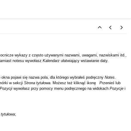
ocnicze wykazy z często używanymi nazwami, uwagami, nazwiskami itd.,
amiast notesu wywołasz
Kalendarz
ułatwiający wstawianie daty.
o okna pojawi się nazwa pola, dla którego wybrałeś podręczny
Notes
.
mórki w sekcji
Strona
tytułowa
. Możesz też kliknąć ikonę
Przenieś
lub
Pozycji
wywołasz przy pomocy menu podręcznego na widokach
Pozycje
i
tytułowa
;