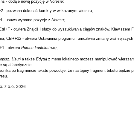
Ins - dodaje nową pozycję w
Notesie
;
F2 - pozwana dokonać korekty w wskazanym wierszu;
l - usuwa wybraną pozycję z
Notesu
;
Ctrl+F - otwiera Znajdź i służy do wyszukiwania ciągów znaków. Klawiszem 
ia, Ctrl+F12 - otwiera Ustawienia programu i umożliwia zmianę ważniejszych 
1 - otwiera
Pomoc kontekstową
;
opisz
,
Usuń
a także
Edytuj
z menu lokalnego możesz manipulować wierszami
 są alfabetycznie.
ednika po fragmencie tekstu powoduje, że następny fragment tekstu będzie p
resu.
. z o.o. 2026